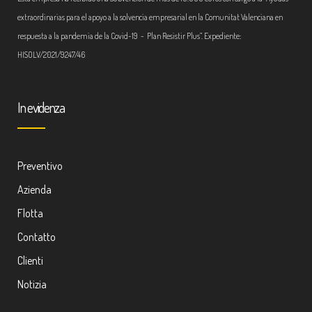
extraordinarias para el apoyo a la solvencia empresarial en la Comunitat Valenciana en
respuesta a la pandemia de la Covid-19 - Plan Resistir Plus”. Expediente:
HISOLV/2021/9247/46
In evidenza
Preventivo
Azienda
Flotta
Contatto
Clienti
Notizia