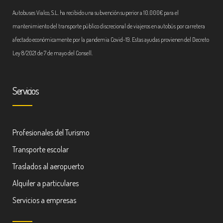
Autobuses Vialco, S.L. ha recibido una subvención superior a 10.000€ para el
mantenimiento del transporte público discrecional de viajeros en autobús por carretera
afectado económicamente por la pandemia Covid-19. Estas ayudas provienen del Decreto
Ley 8/2021 de 7 de mayo del Consell.
Servicios
Profesionales del Turismo
Transporte escolar
Traslados al aeropuerto
Alquiler a particulares
Servicios a empresas