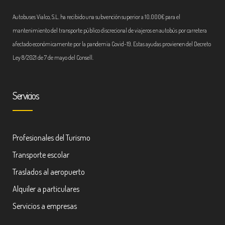
Autobuses Vialco, S.L. ha recibido una subvención superior a 10.000€ para el
mantenimiento del transporte público discrecional de viajeros en autobús por carretera
afectado económicamente por la pandemia Covid-19. Estas ayudas provienen del Decreto
Ley 8/2021 de 7 de mayo del Consell.
Servicios
Profesionales del Turismo
Transporte escolar
Traslados al aeropuerto
Alquiler a particulares
Servicios a empresas